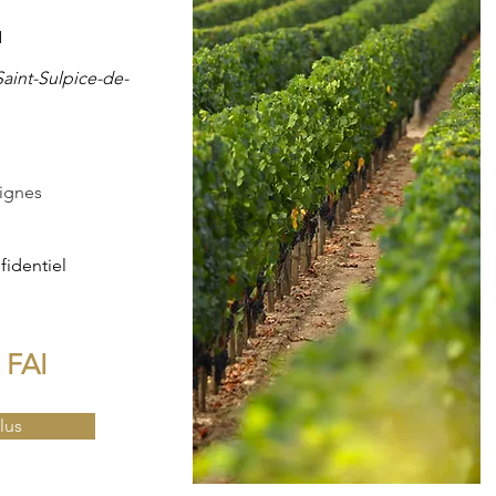
N
aint-Sulpice-de-
ignes
fidentiel
 FAI
lus