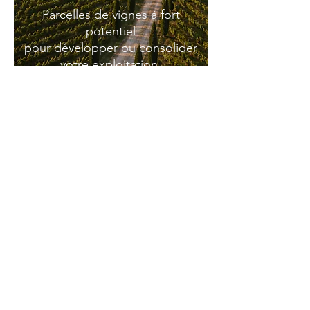
Parcelles de vignes à fort
potentiel
pour développer ou consolider
votre exploitation
.
Découvrir les parcelles
VITI PATRIMOINE
7 Allée de Chartres
33000 BORDEAUX
VINCENT RHODES
Tél:
06 07 91 13 33
vincentrhodes@vitipatrimoine.com
Mentions légales